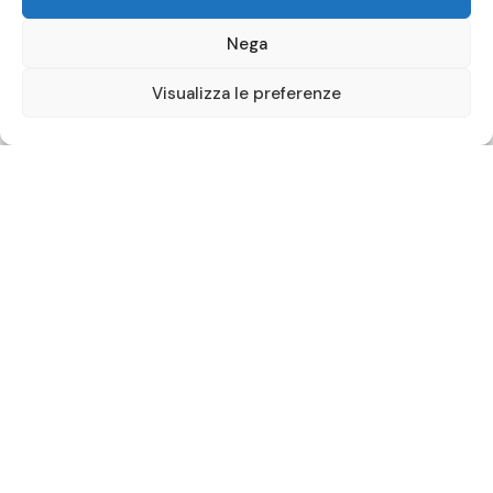
Nega
Visualizza le preferenze
Accessibilità e Inclusione
La biblioteca organizza corsi di alfabetizzazione
digitale rivolti ad anziani, ipovedenti e non vedenti.
Questi corsi sono progettati per rendere la tecnologia
accessibile e fruibile da tutti, aiutando gli utenti a
navigare nel mondo digitale in modo sicuro ed
efficace. I corsi coprono argomenti come l’uso base