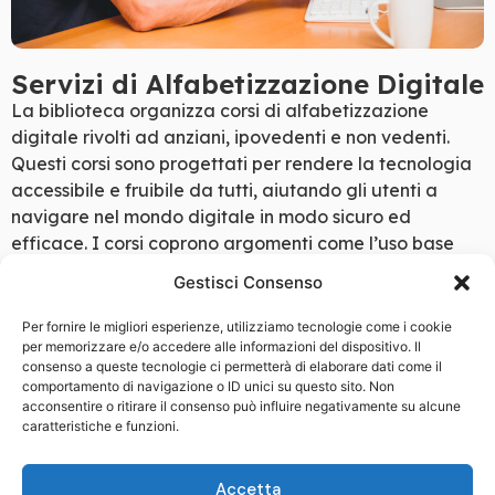
Servizi di Alfabetizzazione Digitale
La biblioteca organizza corsi di alfabetizzazione
digitale rivolti ad anziani, ipovedenti e non vedenti.
Questi corsi sono progettati per rendere la tecnologia
accessibile e fruibile da tutti, aiutando gli utenti a
navigare nel mondo digitale in modo sicuro ed
efficace. I corsi coprono argomenti come l’uso base
del computer, la navigazione su internet, l’uso dei
Gestisci Consenso
social media e la gestione della posta elettronica, con
l’obiettivo di abbattere le barriere digitali e migliorare
Per fornire le migliori esperienze, utilizziamo tecnologie come i cookie
per memorizzare e/o accedere alle informazioni del dispositivo. Il
la qualità della vita dei partecipanti.
consenso a queste tecnologie ci permetterà di elaborare dati come il
comportamento di navigazione o ID unici su questo sito. Non
acconsentire o ritirare il consenso può influire negativamente su alcune
caratteristiche e funzioni.
Accetta