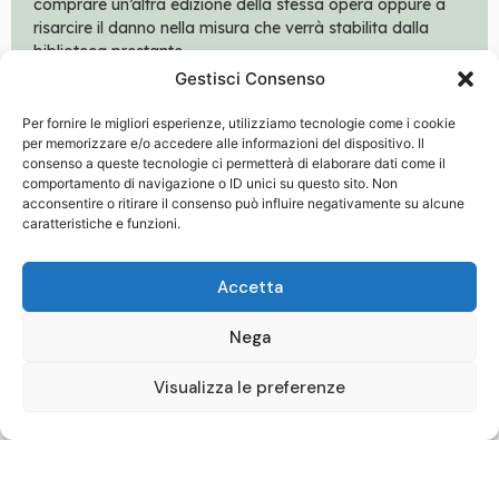
comprare un’altra edizione della stessa opera oppure a
risarcire il danno nella misura che verrà stabilita dalla
biblioteca prestante.
Gestisci Consenso
Per fornire le migliori esperienze, utilizziamo tecnologie come i cookie
Prestito interbibliotecario
per memorizzare e/o accedere alle informazioni del dispositivo. Il
La richiesta di prestito interbibliotecario avviene in
consenso a queste tecnologie ci permetterà di elaborare dati come il
biblioteca, tramite mail o per telefono.
comportamento di navigazione o ID unici su questo sito. Non
acconsentire o ritirare il consenso può influire negativamente su alcune
Sono esclusi dal servizio le risorse multimediali, i libri per
caratteristiche e funzioni.
bambini nella fascia 0-6 anni e i documenti in
commercio con prezzo di copertina inferiore a 10,00 €.
Accetta
Il prestito interbibliotecario è gratuito per l’utente a
livello
provinciale e regionale
(vengono forniti alla
Nega
biblioteca dei buoni da parte della regione Toscana) ed
avviene tramite corriere.
Visualizza le preferenze
Se si tratta di prestito nazionale e internazionale il
materiale viene spedito per raccomandata con piego di
libri.