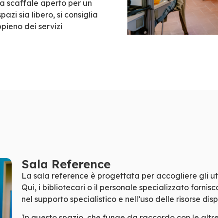
i a scaffale aperto per un
azi sia libero, si consiglia
ppieno dei servizi
Sala Reference
La sala reference è progettata per accogliere gli ut
Qui, i bibliotecari o il personale specializzato fornis
nel supporto specialistico e nell’uso delle risorse dispo
In questo spazio, che funge da raccordo con le altre s