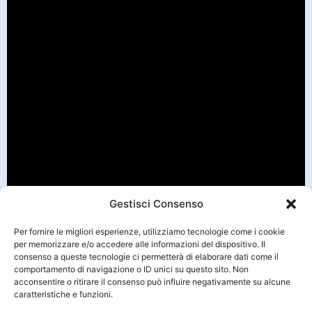
Gestisci Consenso
Per fornire le migliori esperienze, utilizziamo tecnologie come i cookie
per memorizzare e/o accedere alle informazioni del dispositivo. Il
consenso a queste tecnologie ci permetterà di elaborare dati come il
comportamento di navigazione o ID unici su questo sito. Non
acconsentire o ritirare il consenso può influire negativamente su alcune
caratteristiche e funzioni.
E l'uomo incontrò il cane